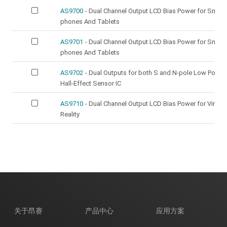
AS9700
- Dual Channel Output LCD Bias Power for Smart-
电机驱动和执行器
phones And Tablets
LCD/AMOLED屏偏压
AS9701
- Dual Channel Output LCD Bias Power for Smart-
phones And Tablets
电源驱动
AS9702
- Dual Outputs for both S and N-pole Low Power
开关类
Hall-Effect Sensor IC
AS9710
- Dual Channel Output LCD Bias Power for Virtual
Reality
关于昂赛
产品中心
应用方案