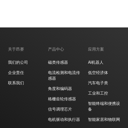
SiC栅极驱动
电机驱动和执行器
GaN栅极驱动
LCD/AMOLED屏偏压
电源驱动
开关类
关于昂赛
产品中心
应用方案
我们的公司
磁类传感器
AI机器人
企业责任
电流检测和电流传
低空经济体
感器
联系我们
汽车电子类
角度和编码器
工业和工控
格栅齿轮传感器
智能终端和便携设
信号调理芯片
备
电机驱动和执行器
智能家居和物联网