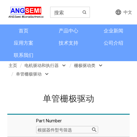
中文
首页
产品中心
企业新闻
应用方案
技术支持
公司介绍
联系我们
主页
电机驱动和执行器
栅极驱动类
单管栅极驱动
磁类传感器
电机驱动类
单管栅极驱动
电流检测和电流传感器
栅极驱动类
单管栅极驱动
单相半桥栅极驱动
角度和编码器
H桥栅极驱动
格栅齿轮传感器
Part Number
三相半桥栅极驱动
信号调理芯片