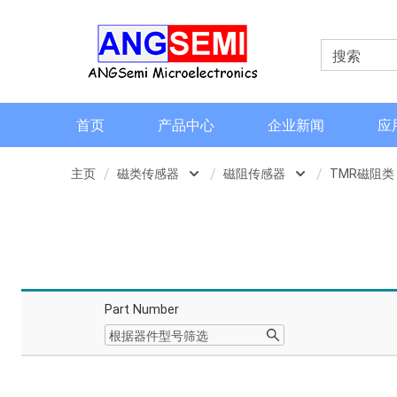
首页
产品中心
企业新闻
应
主页
磁类传感器
磁阻传感器
TMR磁阻类
磁类传感器
霍尔传感器
AMR磁阻类
电流检测和电流传感器
磁阻传感器
TMR磁阻类
角度和编码器
地磁
Part Number
格栅齿轮传感器
磁性元件传感器
信号调理芯片