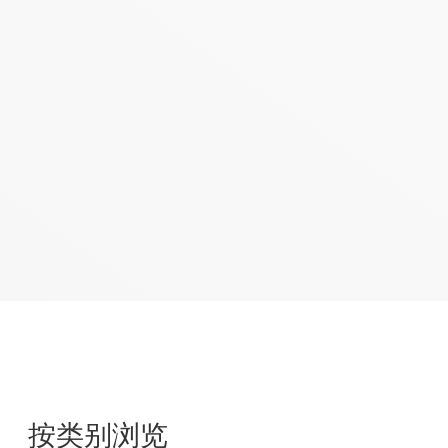
2-Wire Hall 两线开关霍尔（代替干簧管）
电机驱动和执行器
LCD/AMOLED屏偏压
电源驱动
开关类
按类别浏览