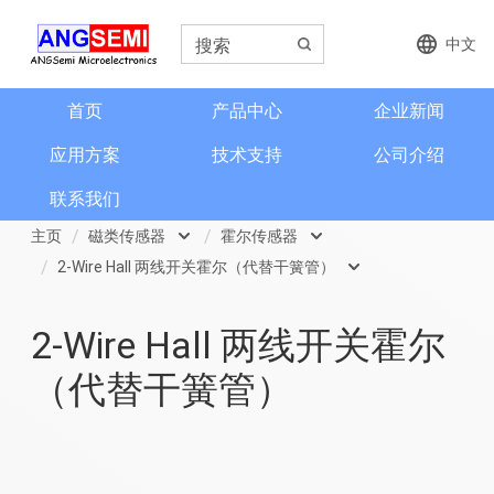
中文
首页
产品中心
企业新闻
应用方案
技术支持
公司介绍
联系我们
主页
磁类传感器
霍尔传感器
2-Wire Hall 两线开关霍尔（代替干簧管）
磁类传感器
霍尔传感器
开关类霍尔
2-Wire Hall 两线开关霍尔
电流检测和电流传感器
磁阻传感器
线性霍尔
（代替干簧管）
角度和编码器
地磁
数字霍尔
格栅齿轮传感器
磁性元件传感器
3D开关类
信号调理芯片